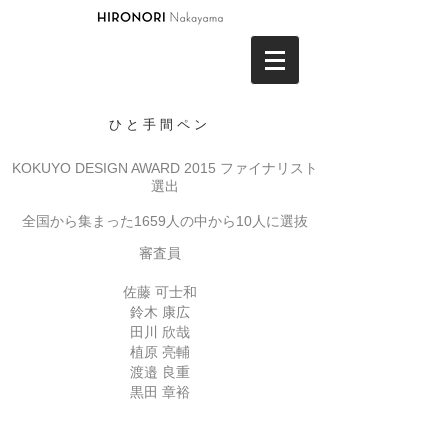
ひと手間ペン
KOKUYO DESIGN AWARD 2015 ファイナリスト
選出
全国から集まった1659人の中から10人に選抜
審査員
佐藤 可士和
鈴木 康広
田川 欣哉
植原 亮輔
渡邉 良重
黒田 章裕